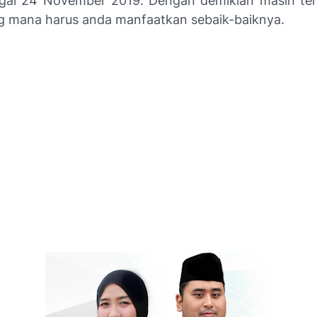
gal 24 November 2019. Dengan demikian masih ters
ng mana harus anda manfaatkan sebaik-baiknya.