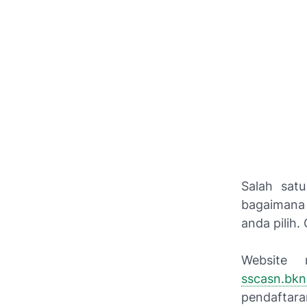
Salah sat
bagaimana 
anda pilih
Website 
sscasn.bkn
pendaftara