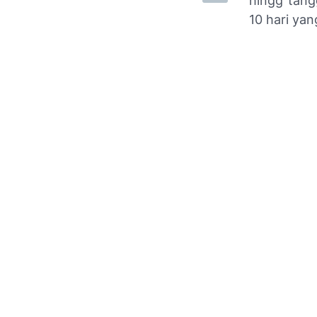
hingg tang
10 hari ya