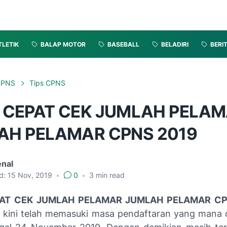
TLETIK
BALAP MOTOR
BASEBALL
BELADIRI
BERI
CPNS
Tips CPNS
 CEPAT CEK JUMLAH PELA
AH PELAMAR CPNS 2019
enal
d:
15 Nov, 2019
•
0
•
3
min read
AT CEK JUMLAH PELAMAR JUMLAH PELAMAR C
kini telah memasuki masa pendaftaran yang mana 