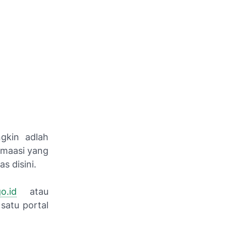
gkin adlah
rmaasi yang
s disini.
o.id
atau
satu portal