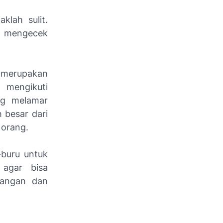
klah sulit.
uk mengecek
i merupakan
m mengikuti
ng melamar
 besar dari
 orang.
-buru untuk
 agar bisa
bangan dan