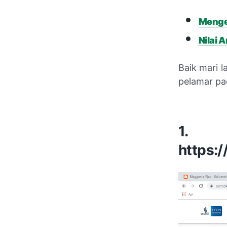
Mengej
Nilai
Baik mari 
pelamar pad
1. 
https:/