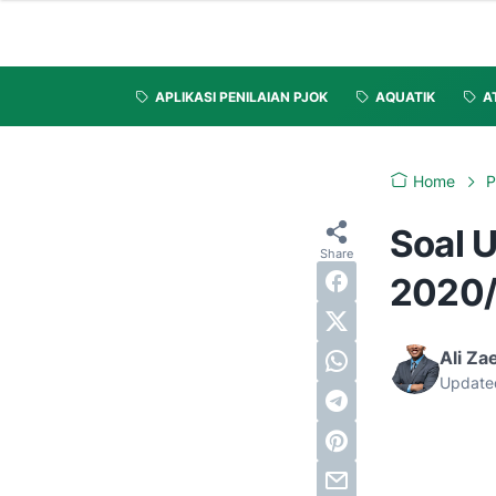
APLIKASI PENILAIAN PJOK
AQUATIK
A
Home
P
Soal 
2020
Ali Za
Update