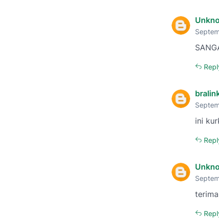
Unkn
Septem
SANGA
Repl
brali
Septem
ini ku
Repl
Unkn
Septem
terima
Repl