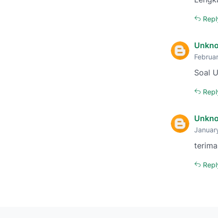
Repl
Unkn
Februar
Soal U
Repl
Unkn
January
terim
Repl