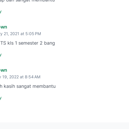
y
own
y 21, 2021 at 5:05 PM
TS kls 1 semester 2 bang
y
own
 19, 2022 at 8:54 AM
ah kasih sangat membantu
y