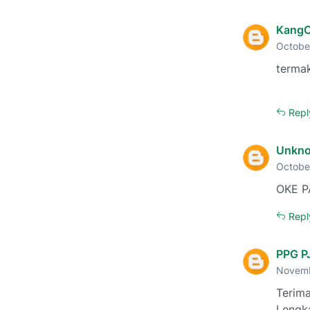
KangC
October
terma
Repl
Unkn
Octobe
OKE P
Repl
PPG P
Novemb
Terim
Lengk