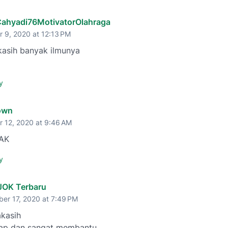
ahyadi76MotivatorOlahraga
 9, 2020 at 12:13 PM
kasih banyak ilmunya
y
own
r 12, 2020 at 9:46 AM
AK
y
JOK Terbaru
er 17, 2020 at 7:49 PM
akasih
ap dan sangat membantu