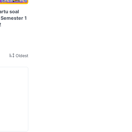
artu soal
 Semester 1
2
Oldest