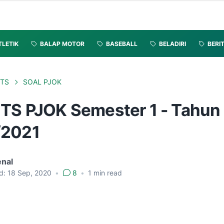
TLETIK
BALAP MOTOR
BASEBALL
BELADIRI
BERI
TS
SOAL PJOK
UTS PJOK Semester 1 - Tahun
/2021
enal
d:
18 Sep, 2020
•
8
•
1
min read