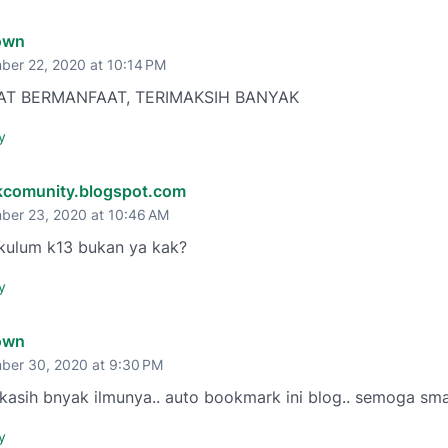
own
ber 22, 2020 at 10:14 PM
T BERMANFAAT, TERIMAKSIH BANYAK
y
nkcomunity.blogspot.com
ber 23, 2020 at 10:46 AM
rkulum k13 bukan ya kak?
y
own
ber 30, 2020 at 9:30 PM
kasih bnyak ilmunya.. auto bookmark ini blog.. semoga sma
y